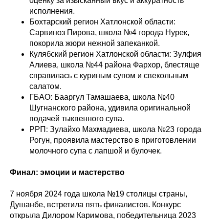
оценку за изысканный вкус и аккуратность
исполнения.
Бохтарский регион Хатлонской области:
Сарвиноз Пирова, школа №4 города Нурек,
покорила жюри нежной запеканкой.
Кулябский регион Хатлонской области: Зулфия
Алиева, школа №44 района Фархор, блестяще
справилась с куриным супом и свекольным
салатом.
ГБАО: Бааргул Тамашаева, школа №40
Шугнанского района, удивила оригинальной
подачей тыквенного супа.
РРП: Зулайхо Махмадиева, школа №23 города
Рогун, проявила мастерство в приготовлении
молочного супа с лапшой и булочек.
Финал: эмоции и мастерство
7 ноября 2024 года школа №19 столицы страны,
Душанбе, встретила пять финалистов. Конкурс
открыла Дилором Каримова, победительница 2023