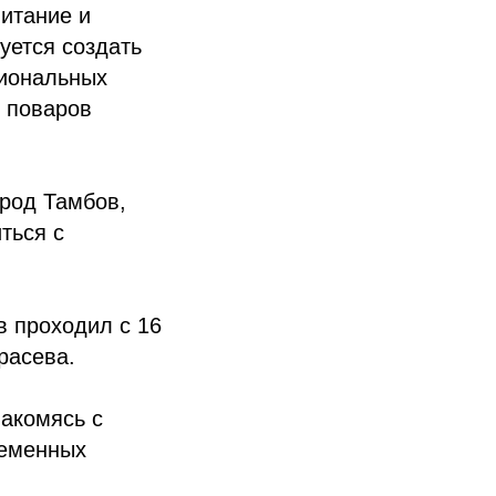
итание и
уется создать
гиональных
 поваров
ород Тамбов,
ться с
 проходил с 16
расева.
акомясь с
ременных