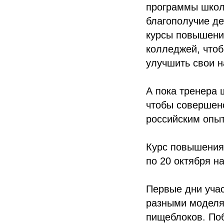
программы школь
благополучие д
курсы повышени
колледжей, что
улучшить свои 
А пока тренера 
чтобы совершенс
российским опыт
Курс повышения
по 20 октября н
Первые дни уча
разными моделя
пищеблоков. По