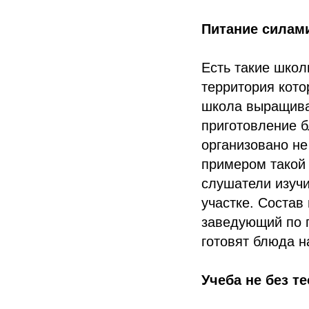
Питание силам
Есть такие школ
территория кото
школа выращивае
приготовление б
организовано не
примером такой 
слушатели изуч
участке. Состав
заведующий по п
готовят блюда н
Учеба не без т