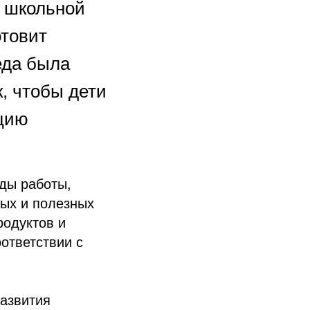
в школьной
отовит
 еда была
, чтобы дети
рцию
оды работы,
ных и полезных
родуктов и
ответствии с
развития