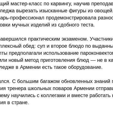
щий мастер-класс по карвингу, научив препода
лледжа вырезать изысканные фигуры из овощей
карь-профессионал продемонстрировала разно
вки мучных изделий из сдобного теста.
 завершился практическим экзаменом. Участни
плексный обед: суп и второе блюдо по выданн
пты предполагали использование пароконвекто
или новый метод приготовления блюд — не в к
ледже в Армении есть такое оборудование.
ился. С большим багажом обновленных знаний 
ния тренера школьных поваров Армении отпра
чему научились с коллегами и вместе работать
ия в стране.