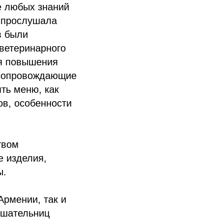
е любых знаний
и прослушала
в были
 ветеринарного
ля повышения
 сопровождающие
ть меню, как
ов, особенности
твом
 изделия,
ы.
Армении, так и
ушательниц