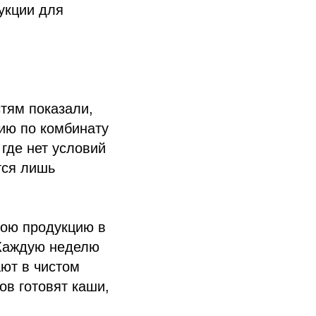
укции для
стям показали,
сию по комбинату
 где нет условий
тся лишь
вою продукцию в
 Каждую неделю
ают в чистом
ов готовят каши,