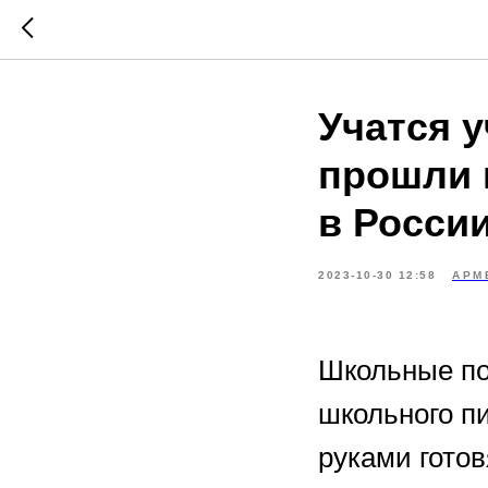
Учатся 
прошли 
в Росси
2023-10-30 12:58
АРМ
Школьные по
школьного п
руками готов