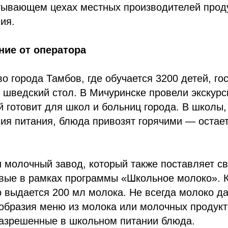
ывающем цехах местных производителей прод
ия.
ние от оператора
о города Тамбов, где обучается 3200 детей, го
я шведский стол. В Мичуринске провели экскур
й готовит для школ и больниц города. В школы,
ия питания, блюда привозят горячими — остае
и молочный завод, который также поставляет с
вые в рамках программы «Школьное молоко».
 выдается 200 мл молока. Не всегда молоко д
образия меню из молока или молочных продукт
разрешенные в школьном питании блюда.