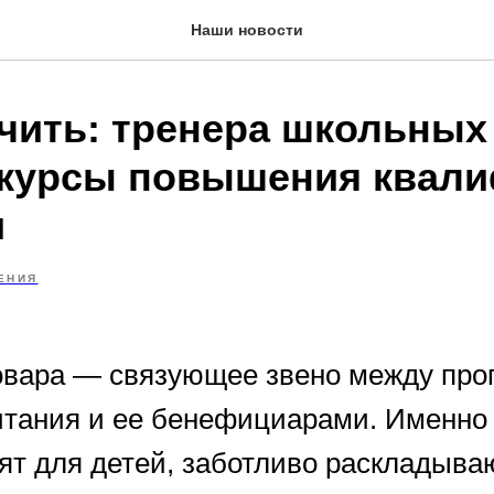
Наши новости
учить: тренера школьных
курсы повышения квал
и
ЕНИЯ
вара — связующее звено между про
итания и ее бенефициарами. Именно
ят для детей, заботливо раскладыва