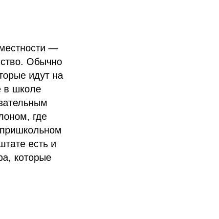
 местности —
йство. Обычно
торые идут на
е в школе
азательным
лоном, где
а пришкольном
штате есть и
ра, которые