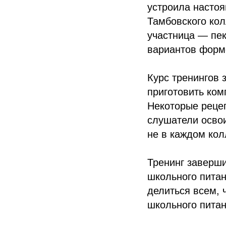
устроила настоя
Тамбовского ко
участница — пе
вариантов формо
Курс тренингов
приготовить ком
Некоторые реце
слушатели осво
не в каждом кол
Тренинг заверш
школьного пита
делиться всем, 
школьного питан