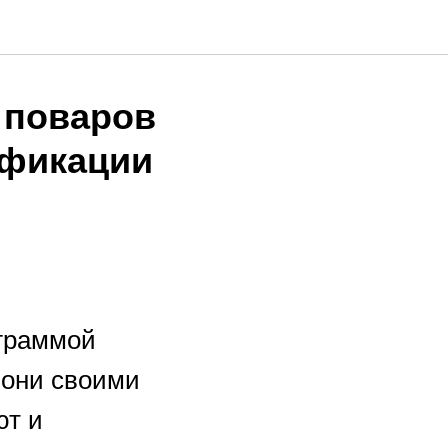
 поваров
ификации
граммой
 они своими
ют и