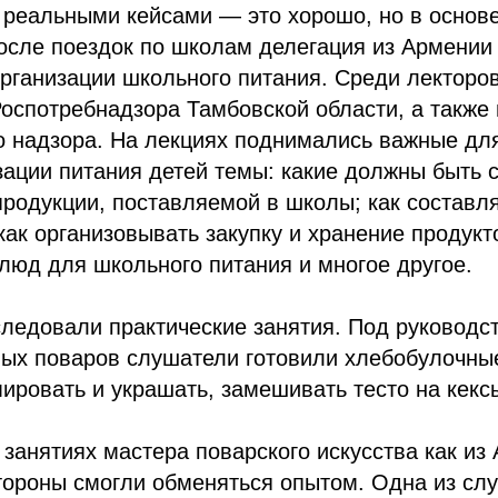
 реальными кейсами — это хорошо, но в основ
После поездок по школам делегация из Армени
организации школьного питания. Среди лекторо
оспотребнадзора Тамбовской области, а также
о надзора. На лекциях поднимались важные д
изации питания детей темы: какие должны быть
родукции, поставляемой в школы; как составля
как организовывать закупку и хранение продукт
люд для школьного питания и многое другое.
ледовали практические занятия. Под руководс
ых поваров слушатели готовили хлебобулочные
ировать и украшать, замешивать тесто на кекс
 занятиях мастера поварского искусства как из 
ороны смогли обменяться опытом. Одна из сл