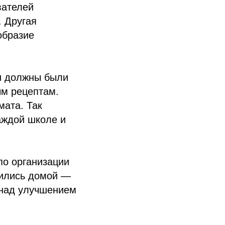
вателей
. Другая
образие
ки должны были
ым рецептам.
мата. Так
аждой школе и
по организации
вились домой —
 над улучшением