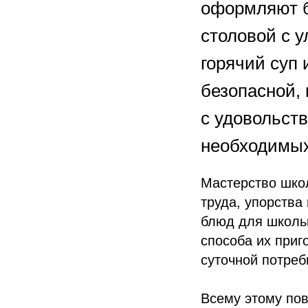
оформляют б
столовой с у
горячий суп 
безопасной, 
с удовольст
необходимых
Мастерство школ
труда, упорства
блюд для школьн
способа их приг
суточной потреб
Всему этому пов