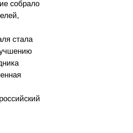
ие собрало
телей,
аля стала
улучшению
дника
венная
 российский