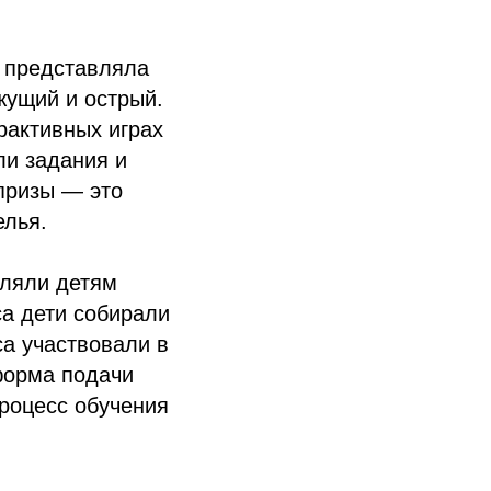
х представляла
яжущий и острый.
рактивных играх
ли задания и
призы — это
елья.
оляли детям
са дети собирали
са участвовали в
 форма подачи
процесс обучения