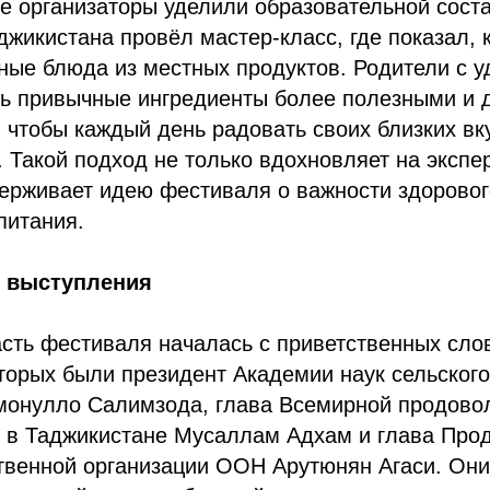
е организаторы уделили образовательной сост
джикистана провёл мастер-класс, где показал, к
ные блюда из местных продуктов. Родители с 
ть привычные ингредиенты более полезными и 
 чтобы каждый день радовать своих близких вк
 Такой подход не только вдохновляет на экспе
держивает идею фестиваля о важности здоровог
питания.
и выступления
ть фестиваля началась с приветственных слов
оторых были президент Академии наук сельского
монулло Салимзода, глава Всемирной продово
в Таджикистане Мусаллам Адхам и глава Про
твенной организации ООН Арутюнян Агаси. Они