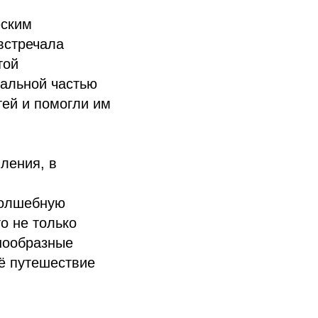
еским
встречала
той
альной частью
тей и помогли им
ления, в
волшебную
о не только
знообразные
ё путешествие