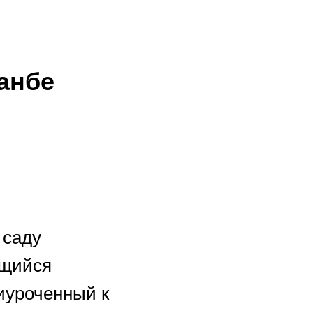
шанбе
 саду
ющийся
иуроченный к