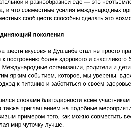
тательной и разнообразной еде — это неотъемл
а, и что совместные усилия международных ор
местных сообществ способны сделать это возм
единяющий поколения
а шести вкусов» в Душанбе стал не просто пра
к построению более здорового и счастливого 
. Международные организации, родители и дети
им ярким событием, которое, мы уверены, вдо
одход к питанию и заботиться о своём здоровье
шился словами благодарности всем участникам
 а также приглашением на подобные мероприят
живым примером того, как можно совместить ве
лая мир чуточку лучше.