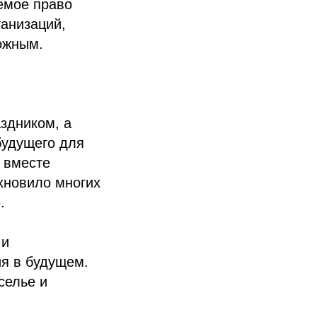
емое право
ганизаций,
ожным.
здником, а
будущего для
 вместе
хновило многих
.
 и
ия в будущем.
селье и