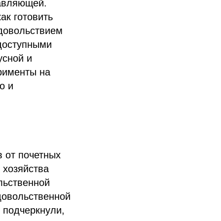
авляющей.
ак готовить
удовольствием
доступными
усной и
рименты на
о и
 от почетных
 хозяйства
льственной
довольственной
 подчеркнули,