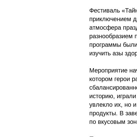
Фестиваль «Тай
приключением дл
атмосфера праз
разнообразием 
программы были 
изучить азы здо
Мероприятие нач
котором герои р
сбалансированно
историю, играли
увлекло их, но 
продукты. В зав
по вкусовым зон