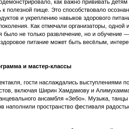
демонстрировало, как важно прививать детям 
 к полезной пище. Это способствовало осозна
дуктов и укреплению навыков здорового питан
околения. Как отмечали организаторы, одной 
 было не только развлечение, но и обучение —
 здоровое питание может быть весёлым, интер
ограмма и мастер-классы
ектакля, гости наслаждались выступлениями п
истов, включая Ширин Хамдамову и Алимухамма
танцевального ансамбля «Зебо». Музыка, танцы
ов наполнили пространство фестиваля радость